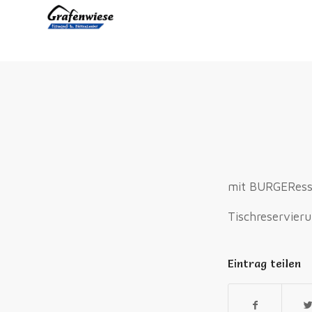
mit BURGEResse
Tischreservier
Eintrag teilen