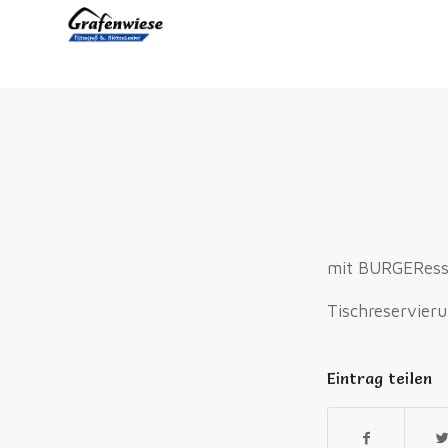
mit BURGEResse
Tischreservier
Eintrag teilen