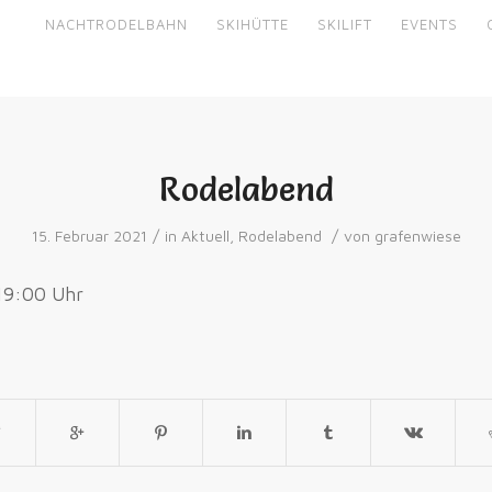
NACHTRODELBAHN
SKIHÜTTE
SKILIFT
EVENTS
Rodelabend
/
/
15. Februar 2021
in
Aktuell
,
Rodelabend
von
grafenwiese
19:00 Uhr